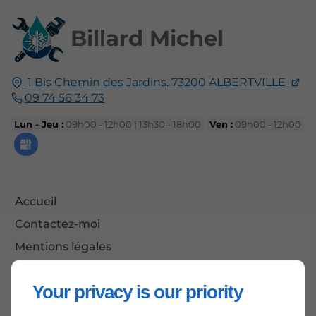
Billard Michel
1 Bis Chemin des Jardins,
73200
ALBERTVILLE
09 74 56 34 73
Lun - Jeu :
09h00 - 12h00 | 13h30 - 18h00
Ven :
09h00 - 12h00
Accueil
Contactez-moi
Mentions légales
Plan du site
Your privacy is our priority